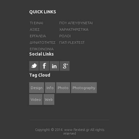
QUICK LINKS
ΤΙ ΕΊΝΑΙ
ΠΟΎ ΑΠΕΥΘΎΝΕΤΑΙ
ΑΞΊΕΣ
ΧΑΡΑΚΤΗΡΙΣΤΙΚΑ
ΕΡΓΑΛΕΙΑ
ΡΟΛΟΙ
ΔΥΝΑΤΟΤΗΤΕΣ
ΓΙΑΤΙ FLEXTEST
ΕΠΙΚΟΙΝΩΝΙΑ
Social Links
resizer
русские сериалы
Tag Cloud
Design
Info
Photo
Photography
Video
Web
Copyright © 2014.
www.flextest.gr
All rights
reserved
coloring