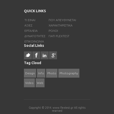
QUICK LINKS
ΤΙ ΕΊΝΑΙ
ΠΟΎ ΑΠΕΥΘΎΝΕΤΑΙ
ΑΞΊΕΣ
ΧΑΡΑΚΤΗΡΙΣΤΙΚΑ
ΕΡΓΑΛΕΙΑ
ΡΟΛΟΙ
ΔΥΝΑΤΟΤΗΤΕΣ
ΓΙΑΤΙ FLEXTEST
ΕΠΙΚΟΙΝΩΝΙΑ
Social Links
resizer
русские сериалы
Tag Cloud
Design
Info
Photo
Photography
Video
Web
Copyright © 2014.
www.flextest.gr
All rights
reserved
coloring